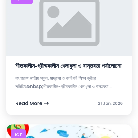
শীতকালীন-গ্রীষ্মকালীন খেলাধুলা ও বাস্তবতা পর্যালোচনা
বাংলাদেশ জাতীয় স্কুল, মাদ্রাসা ও কারিগরি শিক্ষা ক্রীড়া
সমিতির&nbsp;শীতকালীন-গ্রীষ্মকালীন খেলাধুলা ও বাস্তবতা
পর্যালোচনা‡Ljvayjvi cÖ‡qvRbxqZv I ¸iæZ¡ Dcjwä
Kivi...
Read More
21 Jan, 2026
ICT