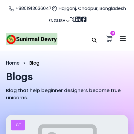
+8801913636047
Hajiganj, Chadpur, Bangladesh
ENGLISH
0
Home
Blog
Blogs
Blog that help beginner designers become true
unicorns.
ICT